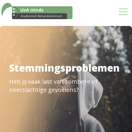
Ons aanbod
Stemmingsproblemen
Heb jij vaak last van sombere of
neerslachtige gevoelens?