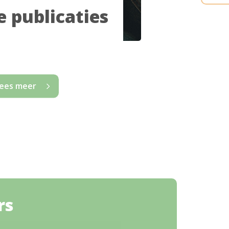
 publicaties
ees meer
rs