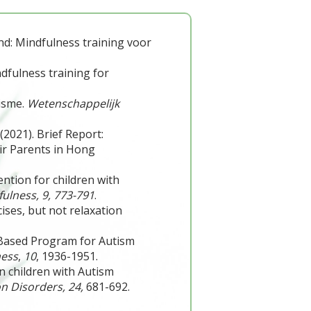
Ymind: Mindfulness training voor
indfulness training for
tisme.
Wetenschappelijk
. (2021). Brief Report:
ir Parents in Hong
vention for children with
fulness,
9, 773-791
.
cises, but not relaxation
ss-Based Program for Autism
ness
,
10
, 1936-1951.
 in children with Autism
on Disorders, 24,
681-692.