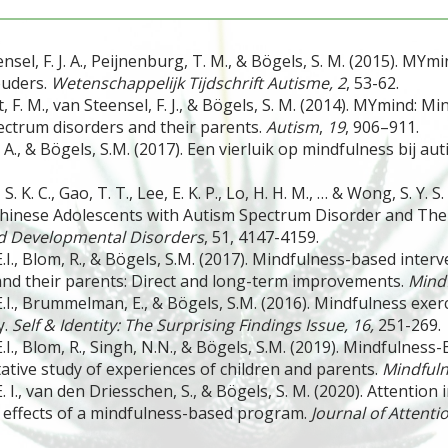
eensel, F. J. A., Peijnenburg, T. M., & Bögels, S. M. (2015). M
ouders.
Wetenschappelijk Tijdschrift Autisme, 2
, 53-62.
it, F. M., van Steensel, F. J., & Bögels, S. M. (2014). MYmind: M
ctrum disorders and their parents.
Autism
,
19
, 906–911.
, A., & Bögels, S.M. (2017). Een vierluik op mindfulness bij au
S. K. C., Gao, T. T., Lee, E. K. P., Lo, H. H. M., … & Wong, S. Y. S
Chinese Adolescents with Autism Spectrum Disorder and The
nd Developmental Disorders
,
51, 4147-4159
.
E.I., Blom, R., & Bögels, S.M. (2017). Mindfulness-based inter
nd their parents: Direct and long-term improvements.
Mind
E.I., Brummelman, E., & Bögels, S.M. (2016). Mindfulness exer
y.
Self & Identity: The Surprising Findings Issue, 16,
251-269.
 E.I., Blom, R., Singh, N.N., & Bögels, S.M. (2019). Mindfulne
ative study of experiences of children and parents.
Mindful
. I., van den Driesschen, S., & Bögels, S. M. (2020). Attention
 effects of a mindfulness-based program.
Journal of Attenti