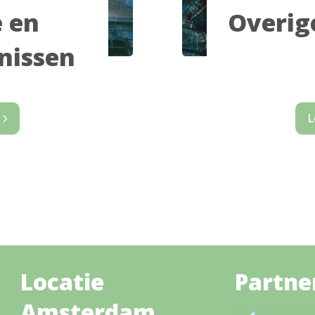
 en
Overige
nissen
L
Locatie
Partne
Amsterdam