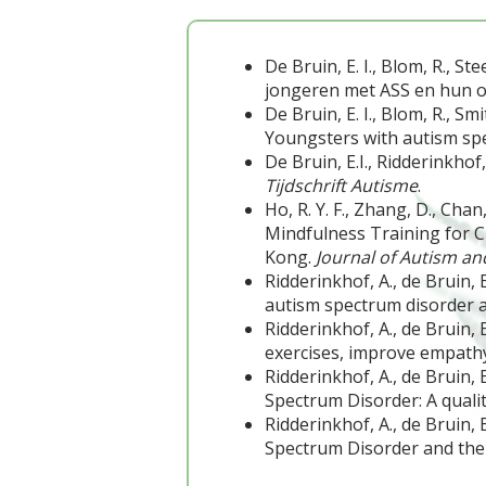
De Bruin, E. I., Blom, R., St
jongeren met ASS en hun 
De Bruin, E. I., Blom, R., Sm
Youngsters with autism spe
De Bruin, E.I., Ridderinkhof
Tijdschrift Autisme
.
Ho, R. Y. F., Zhang, D., Chan, 
Mindfulness Training for 
Kong.
Journal of Autism a
Ridderinkhof, A., de Bruin, 
autism spectrum disorder a
Ridderinkhof, A., de Bruin, 
exercises, improve empath
Ridderinkhof, A., de Bruin,
Spectrum Disorder: A qualit
Ridderinkhof, A., de Bruin, E
Spectrum Disorder and the