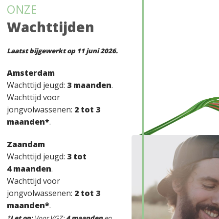
ONZE
Wachttijden
Laatst bijgewerkt op 11 juni 2026.
Amsterdam
Wachttijd jeugd:
3 maanden
.
Wachttijd voor
jongvolwassenen:
2 tot 3
maanden*
.
Zaandam
Wachttijd jeugd:
3 tot
4 maanden
.
Wachttijd voor
jongvolwassenen:
2 tot 3
maanden*
.
*
Let op:
Voor VGZ:
4 maanden
en