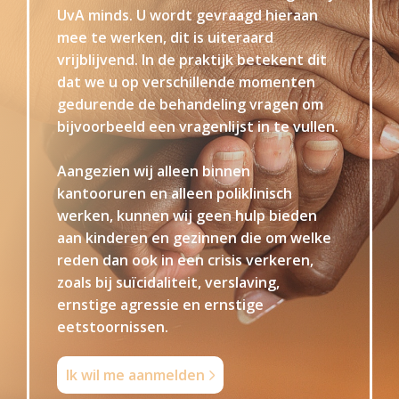
UvA minds. U wordt gevraagd hieraan
mee te werken, dit is uiteraard
vrijblijvend. In de praktijk betekent dit
dat we u op verschillende momenten
gedurende de behandeling vragen om
bijvoorbeeld een vragenlijst in te vullen.
Aangezien wij alleen binnen
kantooruren en alleen poliklinisch
werken, kunnen wij geen hulp bieden
aan kinderen en gezinnen die om welke
reden dan ook in een crisis verkeren,
zoals bij suïcidaliteit, verslaving,
ernstige agressie en ernstige
eetstoornissen.
Ik wil me aanmelden