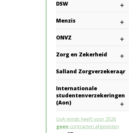
DSW
Menzis
ONVZ
Zorg en Zekerheid
Salland Zorgverzekeraar
Internationale
studentenverzekeringen
(Aon)
UvA minds heeft voor 2026
geen
contracten afgesloten